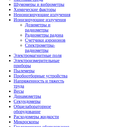
Шумомеры и виброметры
Химические факторы
Неионизирующие излучения
Ионизирующие излучения
Дозиметры и
радиометры
Радиометры радона
Счетчики аэроионов
Спектрометры-
радиометры
Электромагнитные поля
Электроизмерительные
приборы
Пылемеры
Пробоотборные устройства
Напряженность и тяжесть
труда
Весы
Динамометры
Секундомеры
Общелабораторное
оборудование
Расходомеры жидкости
Микроскопы
Геодезическое оборудование