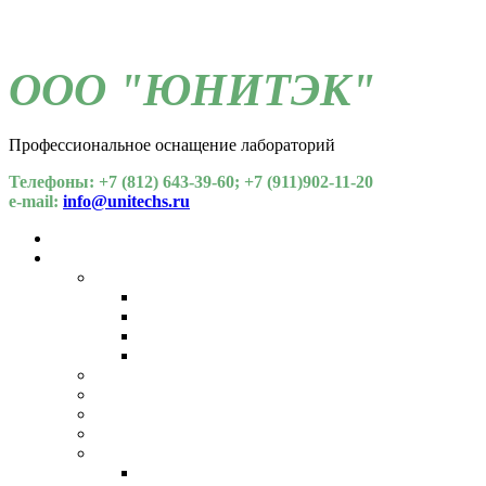
ООО "ЮНИТЭК"
Профессиональное оснащение лабораторий
Телефоны: +7 (812) 643-39-60; +7 (911)902-11-20
e-mail:
info@unitechs.ru
Для СОУТ
Каталог
Химические факторы
Газоанализаторы
Спектрометрия
Хроматографы
Индикаторные трубки
Пробоотборные устройства
Пылемеры
Напряженность и тяжесть труда
Общелабораторное оборудование
Микроклимат
Температура