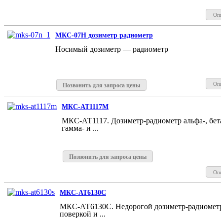
Оп
МКС-07Н дозиметр радиометр
Носимый дозиметр — радиометр
Оп
Позвонить для запроса цены
МКС-АТ1117М
МКС-АТ1117. Дозиметр-радиометр альфа-, бета
гамма- и ...
Позвонить для запроса цены
Оп
МКС-АТ6130С
МКС-АТ6130С. Недорогой дозиметр-радиомет
поверкой и ...