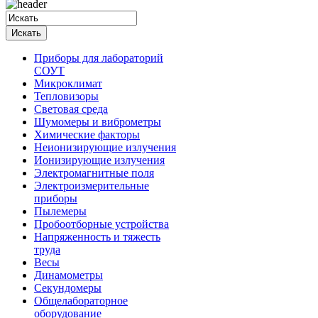
Приборы для лабораторий
СОУТ
Микроклимат
Тепловизоры
Световая среда
Шумомеры и виброметры
Химические факторы
Неионизирующие излучения
Ионизирующие излучения
Электромагнитные поля
Электроизмерительные
приборы
Пылемеры
Пробоотборные устройства
Напряженность и тяжесть
труда
Весы
Динамометры
Секундомеры
Общелабораторное
оборудование