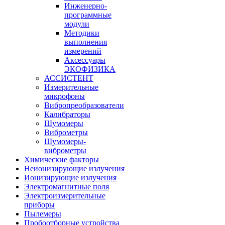
Инженерно-
программные
модули
Методики
выполнения
измерений
Аксессуары
ЭКОФИЗИКА
АССИСТЕНТ
Измерительные
микрофоны
Вибропреобразователи
Калибраторы
Шумомеры
Виброметры
Шумомеры-
виброметры
Химические факторы
Неионизирующие излучения
Ионизирующие излучения
Электромагнитные поля
Электроизмерительные
приборы
Пылемеры
Пробоотборные устройства