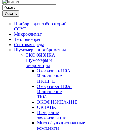
Приборы для лабораторий
СОУТ
Микроклимат
Тепловизоры
Световая среда
Шумомеры и виброметры
ЭКОФИЗИКА
Шумомеры и
виброметры
Экофизика-110А.
Исполнение
HF/HF-L
Экофизика-110А.
Исполнение
110А.
ЭКОФИЗИКА-111В
ОКТАВА-111
Измерение
звукоизоляции
Многофункциональные
комплекты