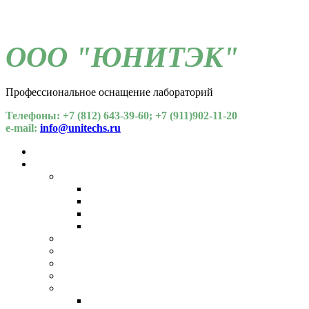
ООО "ЮНИТЭК"
Профессиональное оснащение лабораторий
Телефоны: +7 (812) 643-39-60; +7 (911)902-11-20
e-mail:
info@unitechs.ru
Для СОУТ
Каталог
Химические факторы
Газоанализаторы
Спектрометрия
Хроматографы
Индикаторные трубки
Пробоотборные устройства
Пылемеры
Напряженность и тяжесть труда
Общелабораторное оборудование
Микроклимат
Температура