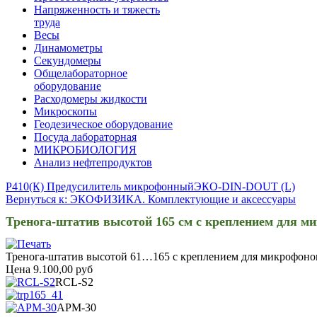
Напряженность и тяжесть
труда
Весы
Динамометры
Секундомеры
Общелабораторное
оборудование
Расходомеры жидкости
Микроскопы
Геодезическое оборудование
Посуда лабораторная
МИКРОБИОЛОГИЯ
Анализ нефтепродуктов
Р410(К) Предусилитель микрофонный
ЭКО-DIN-DOUT (L)
Вернуться к: ЭКОФИЗИКА. Комплектующие и аксессуары
Тренога-штатив высотой 165 см с креплением для м
Тренога-штатив высотой 61…165 с креплением для микрофоно
Цена
9.100,00 руб
RCL-S2
APM-30