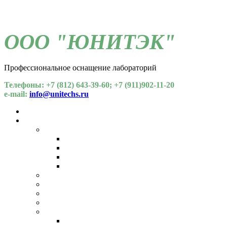
ООО "ЮНИТЭК"
Профессиональное оснащение лабораторий
Телефоны: +7 (812) 643-39-60; +7 (911)902-11-20
e-mail:
info@unitechs.ru
Для СОУТ
Каталог
Химические факторы
Газоанализаторы
Спектрометрия
Хроматографы
Индикаторные трубки
Пробоотборные устройства
Пылемеры
Напряженность и тяжесть труда
Общелабораторное оборудование
Микроклимат
Температура