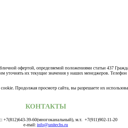
бличной офертой, определяемой положениями статьи 437 Гражда
м уточнять их текущие значения у наших менеджеров. Телефон +
cookie. Продолжая просмотр сайта, вы разрешаете их использов
КОНТАКТЫ
: +7(812)643-39-60(многоканальный), м.т. +7(911)902-11-20
e-mail:
info@unitechs.ru