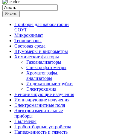
Приборы для лабораторий
СОУТ
Микроклимат
Тепловизоры
Световая среда
Шумомеры и виброметры
Химические факторы
Газоанализаторы
Спектрофотометры
Хроматографы,
анализаторы
Индикаторные трубки
Электрохимия
Неионизирующие излучения
Ионизирующие излучения
Электромагнитные поля
Электроизмерительные
приборы
Пылемеры
Пробоотборные устройства
Напряженность и тяжесть