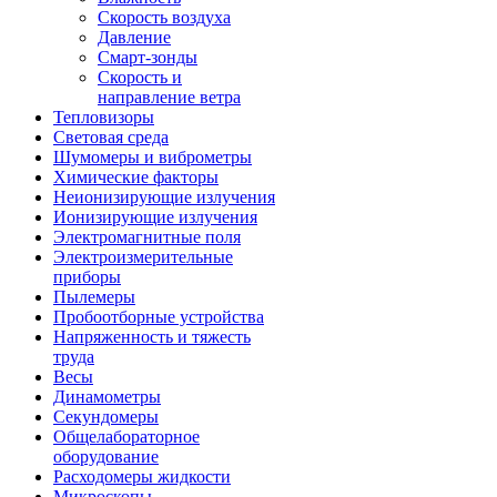
Скорость воздуха
Давление
Смарт-зонды
Скорость и
направление ветра
Тепловизоры
Световая среда
Шумомеры и виброметры
Химические факторы
Неионизирующие излучения
Ионизирующие излучения
Электромагнитные поля
Электроизмерительные
приборы
Пылемеры
Пробоотборные устройства
Напряженность и тяжесть
труда
Весы
Динамометры
Секундомеры
Общелабораторное
оборудование
Расходомеры жидкости
Микроскопы