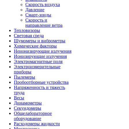
Скорость воздуха
Давление
Смарт-зонды
Скорость и
направление ветра
Тепловизоры
Световая среда
Шумомеры и виброметры
Химические факторы
Неионизирующие излучения
Ионизирующие излучения
Электромагнитные поля
Электроизмерительные
приборы
Пылемеры
Пробоотборные устройства
Напряженность и тяжесть
труда
Весы
Динамометры
Секундомеры
Общелабораторное
оборудование
Расходомеры жидкости
Микроскопы