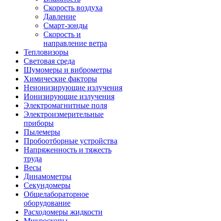
Скорость воздуха
Давление
Смарт-зонды
Скорость и
направление ветра
Тепловизоры
Световая среда
Шумомеры и виброметры
Химические факторы
Неионизирующие излучения
Ионизирующие излучения
Электромагнитные поля
Электроизмерительные
приборы
Пылемеры
Пробоотборные устройства
Напряженность и тяжесть
труда
Весы
Динамометры
Секундомеры
Общелабораторное
оборудование
Расходомеры жидкости
Микроскопы