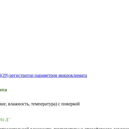
29) регистратор параметров микроклимата
ата
е, влажность, температура) с поверкой
6)-Д"