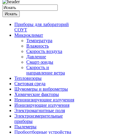
Приборы для лабораторий
СОУТ
Микроклимат
Температура
Влажность
Скорость воздуха
Давление
Смарт-зонды
Скорость и
направление ветра
Тепловизоры
Световая среда
Шумомеры и виброметры
Химические факторы
Неионизирующие излучения
Ионизирующие излучения
Электромагнитные поля
Электроизмерительные
приборы
Пылемеры
Пробоотборные устройства