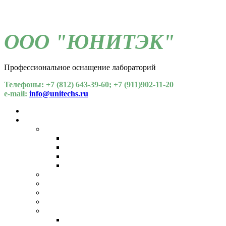
ООО "ЮНИТЭК"
Профессиональное оснащение лабораторий
Телефоны: +7 (812) 643-39-60; +7 (911)902-11-20
e-mail:
info@unitechs.ru
Для СОУТ
Каталог
Химические факторы
Газоанализаторы
Спектрометрия
Хроматографы
Индикаторные трубки
Пробоотборные устройства
Пылемеры
Напряженность и тяжесть труда
Общелабораторное оборудование
Микроклимат
Температура