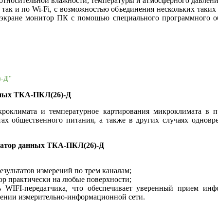
относительной влажности, температуры и атмосферного давлени
так и по Wi-Fi, с возможностью объединения нескольких таки
 экране монитор ПК с помощью специального программного об
)-Д"
нных ТКА-ПКЛ(26)-Д
роклимата и температурное картирования микроклимата в п
тах общественного питания, а также в других случаях однов
ратор данных ТКА-ПКЛ(26)-Д
езультатов измерений по трем каналам;
ор практически на любые поверхности;
ь WIFI-передатчика, что обеспечивает уверенный прием ин
оении измерительно-информационной сети.