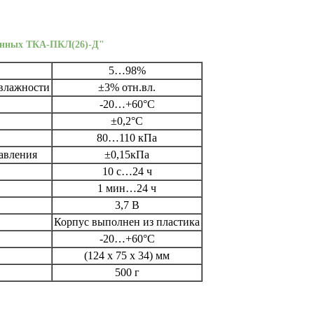
данных ТКА-ПКЛ(26)-Д"
5…98%
 влажности
±3% отн.вл.
-20…+60°С
±0,2°С
80…110 кПа
авления
±0,15кПа
10 с…24 ч
1 мин…24 ч
3,7 В
Корпус выполнен из пластика
-20…+60°С
(124 х 75 х 34) мм
500 г