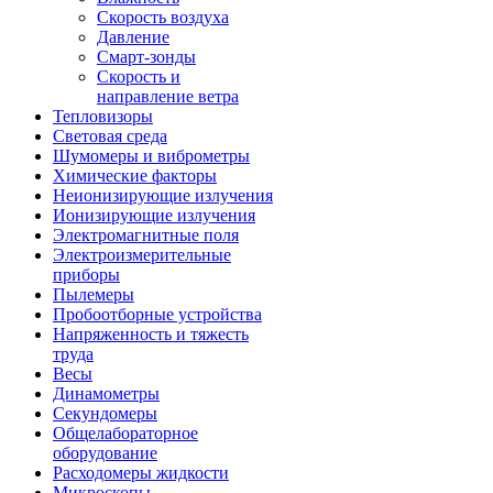
Скорость воздуха
Давление
Смарт-зонды
Скорость и
направление ветра
Тепловизоры
Световая среда
Шумомеры и виброметры
Химические факторы
Неионизирующие излучения
Ионизирующие излучения
Электромагнитные поля
Электроизмерительные
приборы
Пылемеры
Пробоотборные устройства
Напряженность и тяжесть
труда
Весы
Динамометры
Секундомеры
Общелабораторное
оборудование
Расходомеры жидкости
Микроскопы