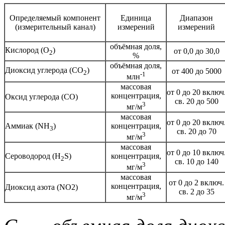
Определяемый компонент
Единица
Диапазон
(измерительный канал)
измерений
измерений
объёмная доля,
Кислород (O
)
от 0,0 до 30,0
2
%
объёмная доля,
Диоксид углерода (CO
)
от 400 до 5000
2
-1
млн
массовая
от 0 до 20 включ
концентрация,
Оксид углерода (CO)
св. 20 до 500
3
мг/м
массовая
от 0 до 20 включ
Аммиак (NH
)
концентрация,
3
св. 20 до 70
3
мг/м
массовая
от 0 до 10 включ
Сероводород (H
S)
концентрация,
2
св. 10 до 140
3
мг/м
массовая
от 0 до 2 включ.
концентрация,
Диоксид азота (NO2)
св. 2 до 35
3
мг/м