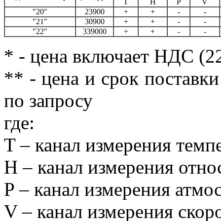
T
H
P
V
"20"
23900
+
+
-
-
"21"
30900
+
+
-
-
"22"
339000
+
+
-
-
* - цена включает НДС (2
** - цена и срок поставк
по запросу
где:
T – канал измерения тем
H – канал измерения отн
P – канал измерения атмо
V – канал измерения скор