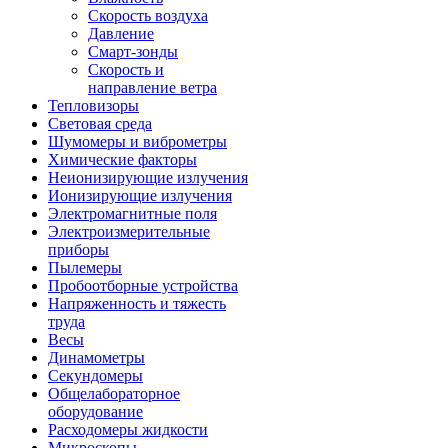
Скорость воздуха
Давление
Смарт-зонды
Скорость и
направление ветра
Тепловизоры
Световая среда
Шумомеры и виброметры
Химические факторы
Неионизирующие излучения
Ионизирующие излучения
Электромагнитные поля
Электроизмерительные
приборы
Пылемеры
Пробоотборные устройства
Напряженность и тяжесть
труда
Весы
Динамометры
Секундомеры
Общелабораторное
оборудование
Расходомеры жидкости
Микроскопы