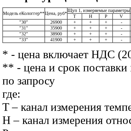
Щуп 1, измеряемые параметры
Модель еКологгер**
Цена, руб*
T
H
P
V
"30"
26900
+
+
+
-
"31"
35900
+
+
+
-
"32"
38900
+
+
+
-
"33"
41900
+
+
+
-
* - цена включает НДС (2
** - цена и срок поставк
по запросу
где:
T – канал измерения тем
H – канал измерения отн