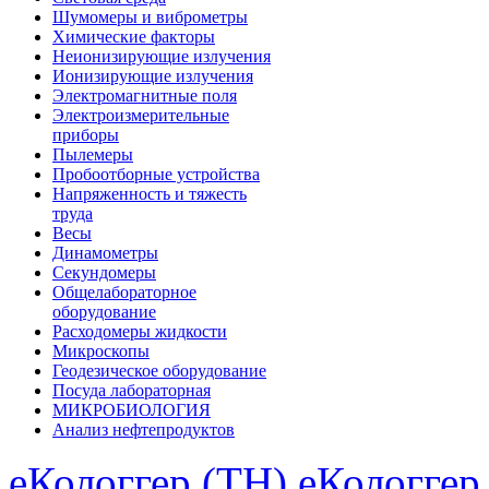
Шумомеры и виброметры
Химические факторы
Неионизирующие излучения
Ионизирующие излучения
Электромагнитные поля
Электроизмерительные
приборы
Пылемеры
Пробоотборные устройства
Напряженность и тяжесть
труда
Весы
Динамометры
Секундомеры
Общелабораторное
оборудование
Расходомеры жидкости
Микроскопы
Геодезическое оборудование
Посуда лабораторная
МИКРОБИОЛОГИЯ
Анализ нефтепродуктов
еКологгер (TH)
еКологгер