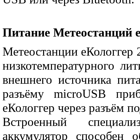
Питание Метеостанций е
Метеостанции еКологгер 2
низкотемпературного лит
внешнего источника пит
разъёму microUSB при
еКологгер через разъём п
Встроенный специали
аккумулятор способен о