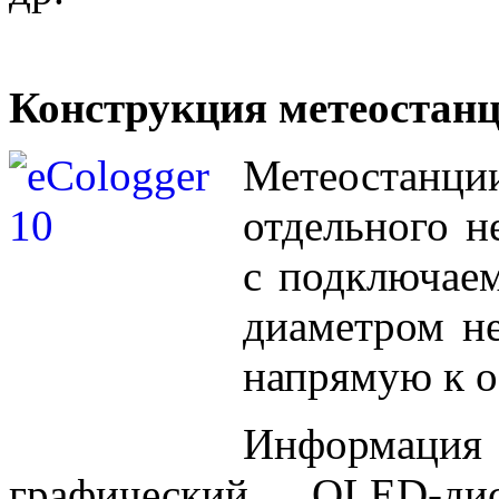
Конструкция метеостанц
Метеостанции
отдельного н
с подключае
диаметром н
напрямую к ос
Информация
графический OLED-д